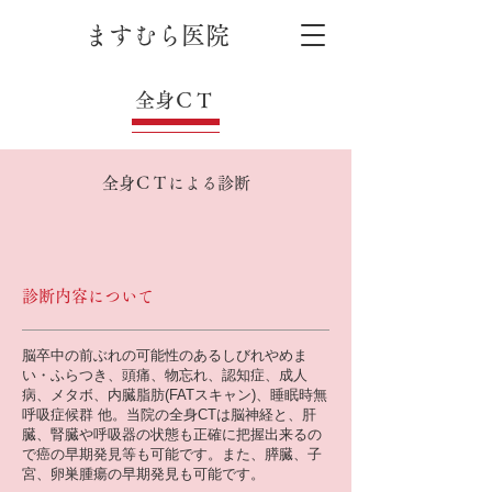
ますむら医院
全身ＣＴ
全身ＣＴによる診断
診断内容について
脳卒中の前ぶれの可能性のあるしびれやめま
い・ふらつき、頭痛、物忘れ、認知症、成人
病、メタボ、内臓脂肪(FATスキャン)、睡眠時無
呼吸症候群 他。当院の全身CTは脳神経と、肝
臓、腎臓や呼吸器の状態も正確に把握出来るの
で癌の早期発見等も可能です。また、膵臓、子
宮、卵巣腫瘍の早期発見も可能です。