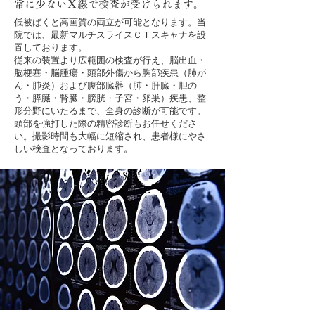
常に少ないＸ線で検査が受けられます。
低被ばくと高画質の両立が可能となります。当
院では、最新マルチスライスＣＴスキャナを設
置しております。
従来の装置より広範囲の検査が行え、脳出血・
脳梗塞・脳腫瘍・頭部外傷から胸部疾患（肺が
ん・肺炎）および腹部臓器（肺・肝臓・胆の
う・膵臓・腎臓・膀胱・子宮・卵巣）疾患、整
形分野にいたるまで、全身の診断が可能です。
頭部を強打した際の精密診断もお任せくださ
い。撮影時間も大幅に短縮され、患者様にやさ
しい検査となっております。